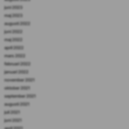
juni 2023
maj 2023
augusti 2022
juni 2022
maj 2022
april 2022
mars 2022
februari 2022
januari 2022
november 2021
oktober 2021
september 2021
augusti 2021
juli 2021
juni 2021
april 2021