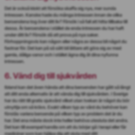
Det är också klokt att försöka skaffa sig nya, mer sunda
intressen. Kanske hade du många intressen innan de olika
beroendena tog över ditt liv? Försök i så fall att hitta tillbaka till
dessa. Är beroendena i stället de enda intressen du har haft
under ditt liv? Försök då att prova på nya saker.
Förhoppningsvis kan någon eller några av dessa bli något du
fastnar för. Det kan på så sätt bli lättare att göra sig av med
gamla, dåliga vanor och i stället ägna dig åt dina nyfunna
intressen.
6. Vänd dig till sjukvården
Ibland kan det även hända att dina beroenden har gått så långt
att ditt enda alternativ är att vända dig till sjukvården. I Sverige
har du rätt till gratis sjukvård vilket utan tvekan är något du bör
utnyttja om så krävs. Exakt vilken typ av vård du behöver kan
förstås variera beroende på vilken typ av problem det är du
har. Det ena måste dock inte heller behöva utesluta det andra.
Det kan till exempel handla om att du börjar gå i terapi eller får
mediciner som kan hjälpa dig att sluta med ditt