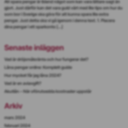
Att spara pengar är ibland något som kan vara lättare sagt än
gjort. Just därför kan det vara guld värt med lite tips om hur du
som bor i Sverige ska göra för att kunna spara lite extra
pengar. Just detta ska vi gå igenom i denna text. 1. Placera
dina pengar i ett sparkonto […]
Senaste inläggen
Vad är dröjsmålsränta och hur fungerar det?
Låna pengar online: Komplett guide
Hur mycket får jag låna 2024?
Vad är en aviavgift?
Akutlån – När oförutsedda kostnader uppstår
Arkiv
mars 2024
februari 2024